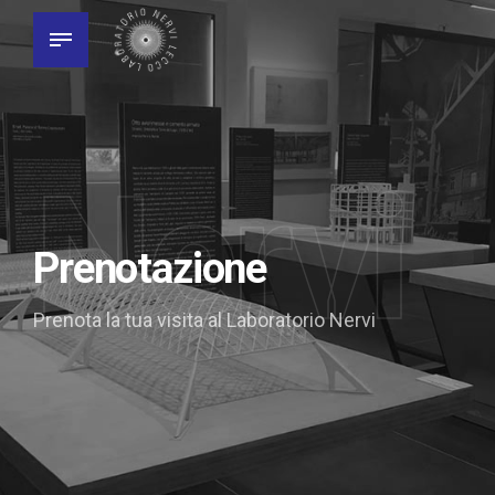
Nervi
Prenotazione
Prenota la tua visita al Laboratorio Nervi