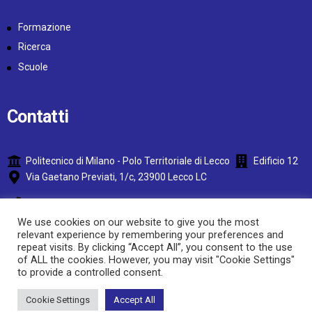
Formazione
Ricerca
Scuole
Contatti
Politecnico di Milano - Polo Territoriale di Lecco
Edificio 12
Via Gaetano Previati, 1/c, 23900 Lecco LC
+39 0341 488 830
We use cookies on our website to give you the most
laboratorio-nervi-lecco@polimi.it
relevant experience by remembering your preferences and
repeat visits. By clicking “Accept All”, you consent to the use
LaboratorioNervi
LaboratorioNervi
of ALL the cookies. However, you may visit "Cookie Settings"
to provide a controlled consent.
Copyright © 2022 Laboratorio Nervi – Copyright © Photographs Mario
Cookie Settings
Accept All
Carrieri – All rights reserved